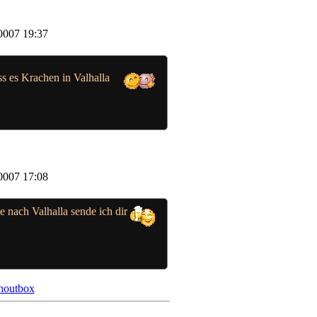
0007 19:37
 es Krachen in Valhalla
0007 17:08
 nach Valhalla sende ich dir
houtbox