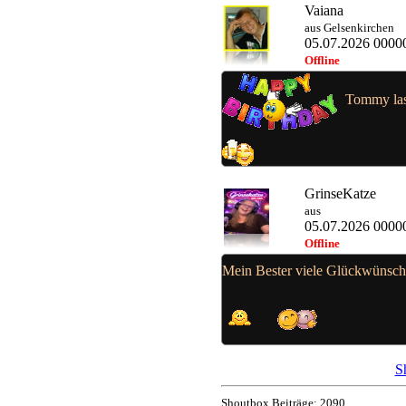
Vaiana
aus Gelsenkirchen
05.07.2026 0000
Offline
Tommy lass
GrinseKatze
aus
05.07.2026 0000
Offline
Mein Bester viele Glückwünsche
S
Shoutbox Beiträge: 2090