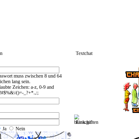
en
Textchat
sswort muss zwischen 8 und 64
ichen lang sein.
laubte Zeichen: a-z, 0-9 and
#$%&\/()=-_?+*.,:;
Einschalten
Ja
Nein