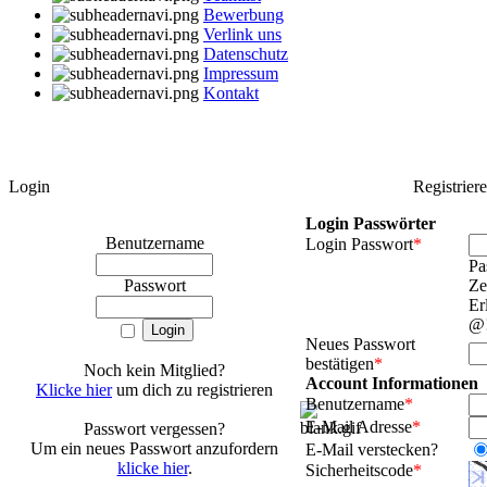
Bewerbung
Verlink uns
Datenschutz
Impressum
Kontakt
Login
Registrier
Login Passwörter
Benutzername
Login Passwort
*
Pa
Passwort
Ze
Er
@!
Neues Passwort
bestätigen
*
Noch kein Mitglied?
Account Informationen
Klicke hier
um dich zu registrieren
Benutzername
*
E-Mail Adresse
*
Passwort vergessen?
Um ein neues Passwort anzufordern
E-Mail verstecken?
klicke hier
.
Sicherheitscode
*