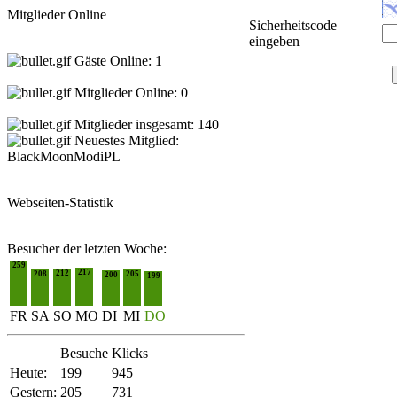
Mitglieder Online
Sicherheitscode
eingeben
Gäste Online: 1
Mitglieder Online: 0
Mitglieder insgesamt: 140
Neuestes Mitglied:
BlackMoonModiPL
Webseiten-Statistik
Besucher der letzten Woche:
259
217
212
208
205
200
199
FR
SA
SO
MO
DI
MI
DO
Besuche
Klicks
Heute:
199
945
Gestern:
205
731