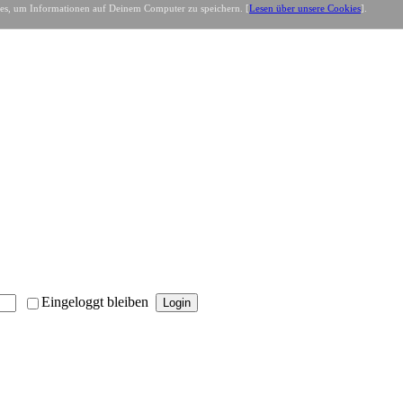
es, um Informationen auf Deinem Computer zu speichern. [
Lesen über unsere Cookies
].
Eingeloggt bleiben