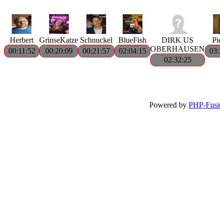
Herbert
GrinseKatze
Schnuckel
BlueFish
DIRK US
Pi
OBERHAUSEN
00:11:52
00:20:09
00:21:57
02:04:15
03:
02:32:25
Powered by
PHP-Fusi