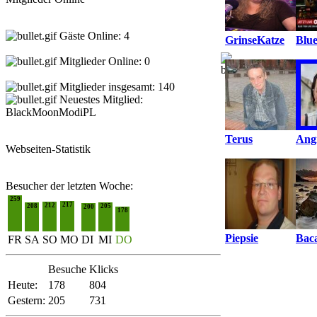
Gäste Online: 4
GrinseKatze
Blue
Mitglieder Online: 0
Mitglieder insgesamt: 140
Neuestes Mitglied:
BlackMoonModiPL
Terus
Ang
Webseiten-Statistik
Besucher der letzten Woche:
259
217
212
208
205
200
178
Piepsie
Baca
FR
SA
SO
MO
DI
MI
DO
Besuche
Klicks
Heute:
178
804
Gestern:
205
731