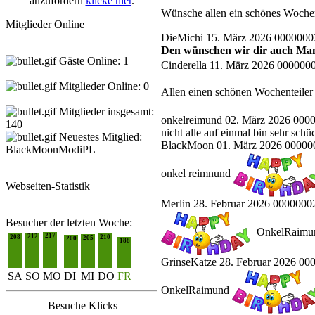
anzufordern
klicke hier
.
Wünsche allen ein schönes Woch
Mitglieder Online
DieMichi
15. März 2026 0000000
Den wünschen wir dir auch Ma
Gäste Online: 1
Cinderella
11. März 2026 0000000
Mitglieder Online: 0
Allen einen schönen Wochenteiler
Mitglieder insgesamt:
onkelreimund
02. März 2026 000
140
nicht alle auf einmal bin sehr sch
Neuestes Mitglied:
BlackMoon
01. März 2026 00000
BlackMoonModiPL
onkel reimnund
Webseiten-Statistik
Merlin
28. Februar 2026 0000000
Besucher der letzten Woche:
OnkelRaim
217
212
208
210
205
200
188
GrinseKatze
28. Februar 2026 00
SA
SO
MO
DI
MI
DO
FR
OnkelRaimund
Besuche
Klicks