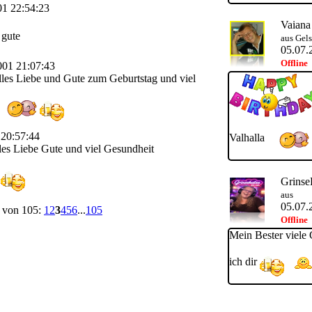
01 22:54:23
Vaiana
gute
aus Gel
05.07.
Offline
001 21:07:43
les Liebe und Gute zum Geburtstag und viel
 20:57:44
Valhalla
les Liebe Gute und viel Gesundheit
Grinse
aus
05.07.
3 von 105:
1
2
3
4
5
6
...
105
Offline
Mein Bester viele
ich dir