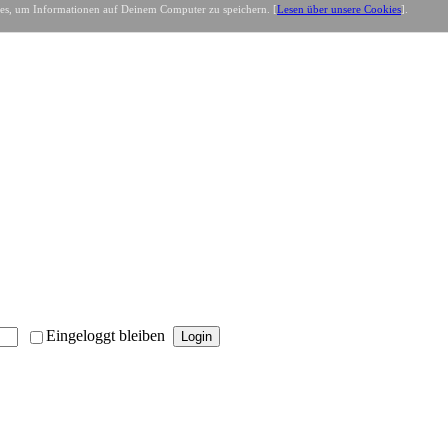
es, um Informationen auf Deinem Computer zu speichern. [
Lesen über unsere Cookies
].
Eingeloggt bleiben