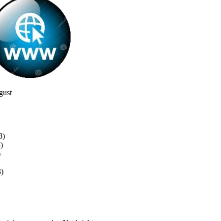
gust
8)
)
)
)