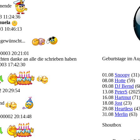
enende
3 11:24:36
nuela
3 10:46:13
 gewünscht...
00003 20:21:01
Geburtstage im Au
üchten danke an alle die schrieben haben
003 17:42:30
01.08
Snoopy
(31)
08.08
Hotte
(59)
09.08
DJ Bernd
(6
2 20:29:54
13.08
PeterS
(2025
16.08
Hartmut
(71
und
18.08
Jost
(23)
29.08
Heartless
(43
31.08
Merlin
(63)
000002 20:14:48
Shoutbox